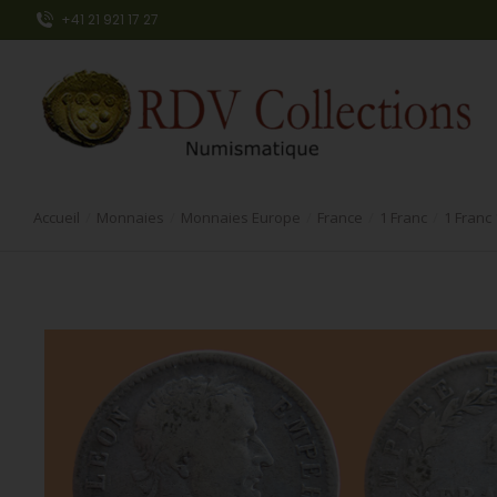
+41 21 921 17 27
Accueil
Monnaies
Monnaies Europe
France
1 Franc
1 Franc
Vous êtes ici :