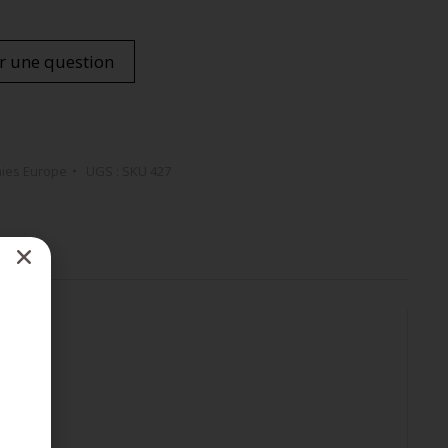
r une question
ies Europe
UGS :
SKU 427