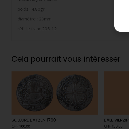
poids : 4.80gr
diamètre : 23mm
réf : le franc 205-12
Cela pourrait vous intéresser
SOLEURE BATZEN 1760
BÂLE VIERZI
CHF
100.00
CHF
150.00