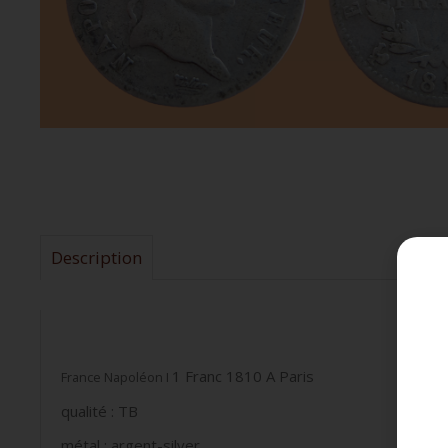
Description
1 Franc 1810 A Paris
France Napoléon I
qualité : TB
métal : argent-silver