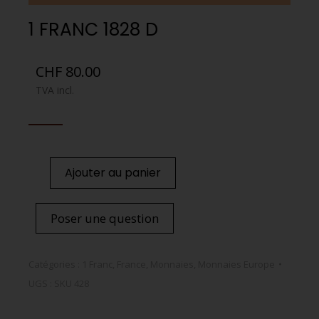
1 FRANC 1828 D
CHF
80.00
TVA incl.
Ajouter au panier
Poser une question
Catégories :
1 Franc
,
France
,
Monnaies
,
Monnaies Europe
UGS :
SKU 428