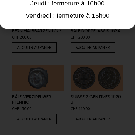
Jeudi : fermeture à 16h00
Vendredi : fermeture à 16h00
BERN HALBBATZEN 1777
BÂLE DOPPELASSIS 1634
CHF
200.00
CHF
200.00
AJOUTER AU PANIER
AJOUTER AU PANIER
BÂLE VIERZIPFLIGER
SUISSE 2 CENTIMES 1920
PFENNIG
B
CHF
150.00
CHF
110.00
AJOUTER AU PANIER
AJOUTER AU PANIER