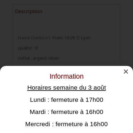
Description
1 Franc 1828 D Lyon
France Charles X
qualité : B
métal : argent-silver
poids : 4.60gr
Information
diamètre : 23mm
Horaires semaine du 3 août
réf : le franc 207-40
Lundi : fermeture à 17h00
Mardi : fermeture à 16h00
Cela pourrait vous intéresser
Mercredi : fermeture à 16h00