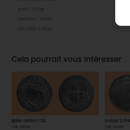
poids : 3.50gr
diamètre : 26mm
réf : HMZ 2-655a
Cela pourrait vous intéresser
BERN VIERER 1732
SUISSE 2 FR
CHF
100.00
CHF
120.00