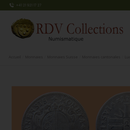
+41 21 921 17 27
Accueil
Monnaies
Monnaies Suisse
Monnaies cantonales
Lu
Vous êtes ici :