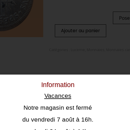
Pose
Ajouter au panier
Catégories :
Lucerne
,
Monnaies
,
Monnaies ca
Information
Vacances
Notre magasin est fermé
du vendredi 7 août à 16h.