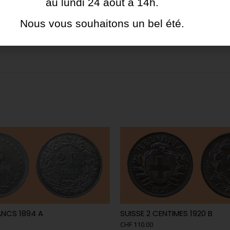
au lundi 24 août à 14h.
Nous vous souhaitons un bel été.
ANCS 1894 A
SUISSE 2 CENTIMES 1920 B
CHF
110.00