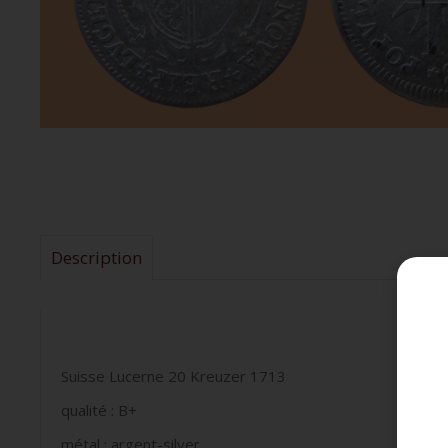
Description
Suisse Lucerne 20 Kreuzer 1713
qualité : B+
métal : argent-silver