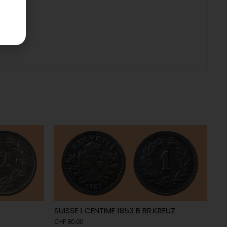
SUISSE 1 CENTIME 1853 B BR.KREUZ
CHF
80.00