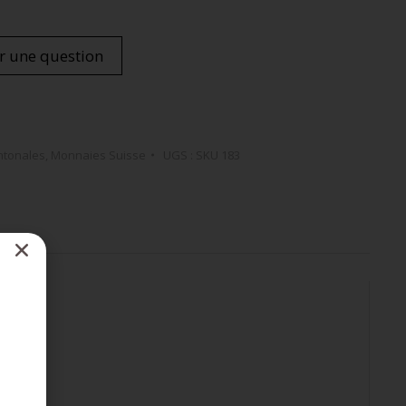
r une question
ntonales
,
Monnaies Suisse
UGS :
SKU 183