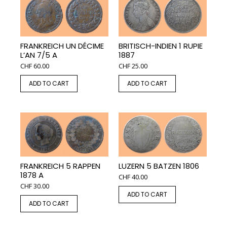
FRANKREICH UN DÉCIME
BRITISCH-INDIEN 1 RUPIE
L’AN 7/5 A
1887
CHF
60.00
CHF
25.00
ADD TO CART
ADD TO CART
FRANKREICH 5 RAPPEN
LUZERN 5 BATZEN 1806
1878 A
CHF
40.00
CHF
30.00
ADD TO CART
ADD TO CART