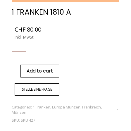
1 FRANKEN 1810 A
CHF
80.00
inkl. MwSt.
Add to cart
STELLE EINE FRAGE
Categories:
1 Franken
,
Europa Münzen
,
Frankreich
,
Münzen
SKU:
SKU 427