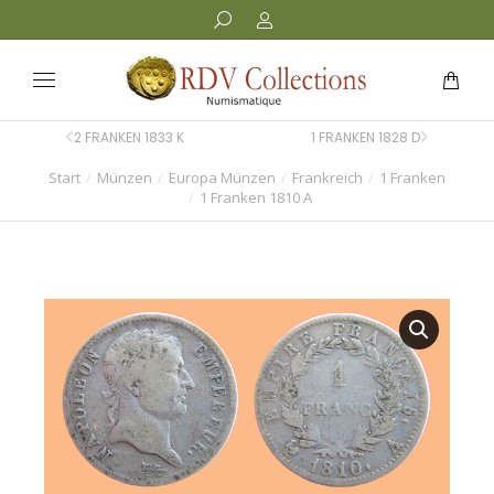
2 FRANKEN 1833 K
1 FRANKEN 1828 D
Start
Münzen
Europa Münzen
Frankreich
1 Franken
Sie befinden sich hier:
1 Franken 1810 A