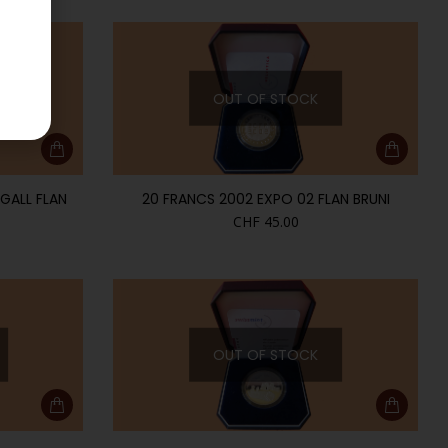
OUT OF STOCK
GALL FLAN
20 FRANCS 2002 EXPO 02 FLAN BRUNI
CHF
45.00
OUT OF STOCK