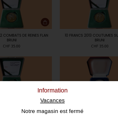
12 COMBATS DE REINES FLAN
10 FRANCS 2013 COUTUMES SU
BRUNI
BRUNI
CHF
35.00
CHF
35.00
Information
Vacances
015 LA DÉSALPE FLAN BRUNI
20 FRANCS 1992 GERTRUD KURZ 
CHF
35.00
CHF
30.00
Notre magasin est fermé