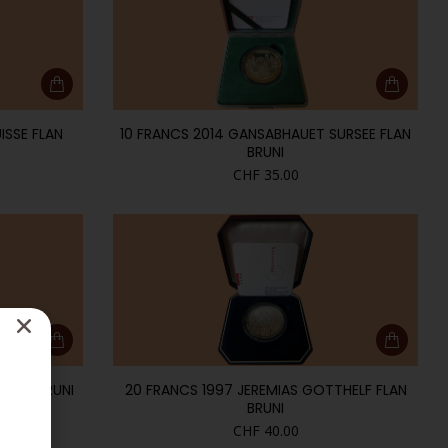
ISSE FLAN
10 FRANCS 2014 GANSABHAUET SURSEE FLAN
BRUNI
CHF
35.00
FLAN BRUNI
20 FRANCS 1997 JEREMIAS GOTTHELF FLAN
BRUNI
CHF
40.00