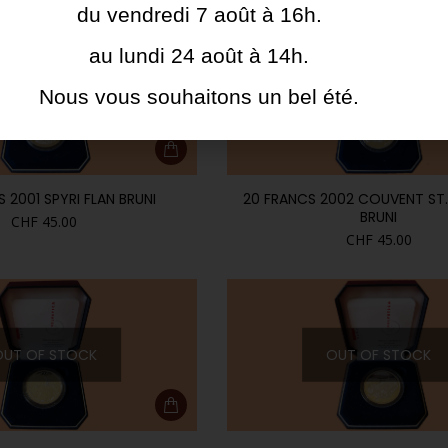
du vendredi 7 août à 16h.
au lundi 24 août à 14h.
Nous vous souhaitons un bel été.
OUT OF STOCK
OUT OF STOCK
 2001 SPYRI FLAN BRUNI
20 FRANCS 2002 COUVENT ST.
BRUNI
CHF
45.00
CHF
45.00
OUT OF STOCK
OUT OF STOCK