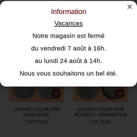
CHF
70.00
CHF
40.00
Information
Vacances
Notre magasin est fermé
du vendredi 7 août à 16h.
USA HALF DOLLAR 1925
USA HALF DOLLAR 1925
LEXINGTON
STONE MOUNTAIN
au lundi 24 août à 14h.
CHF
70.00
CHF
45.00
Nous vous souhaitons un bel été.
USA HALF DOLLAR 1936
USA HALF DOLLAR 1946
LONG ISLAND
BOOKER T. WASHINGTON
CHF
100.00
CHF
25.00