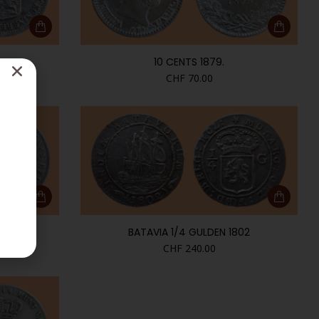
10 CENTS 1879.
CHF
70.00
BATAVIA 1/4 GULDEN 1802
CHF
240.00