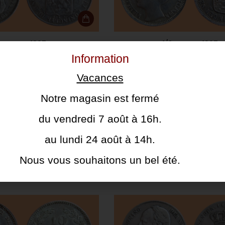
1 GULDEN 1897
1/2 GULDEN 1907
CHF
100.00
CHF
100.00
Information
Vacances
Notre magasin est fermé
du vendredi 7 août à 16h.
au lundi 24 août à 14h.
Nous vous souhaitons un bel été.
10 CENTS 1885.
2 1/2 GULDEN 1874
CHF
80.00
CHF
150.00