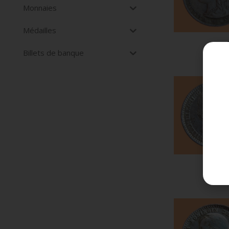
Monnaies
Médailles
Billets de banque