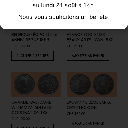
au lundi 24 août à 14h.
Nous vous souhaitons un bel été.
BELGIQUE LÉOPOLD I 25
FRANCE ECOLE DES
ANNIV. RÈGNE 1856
BEAUX ARTS LYON 1880
CHF
100.00
CHF
50.00
AJOUTER AU PANIER
AJOUTER AU PANIER
GRANDE-BRETAGNE
LAUSANNE 2ÈME EXPO.
WILLIAM IV-ADELAIDE
ORNITHOLOGIE
CORONATION 1831
CHF
120.00
CHF
120.00
AJOUTER AU PANIER