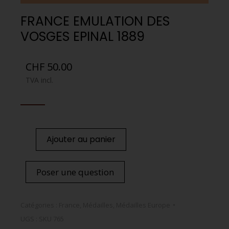
FRANCE EMULATION DES
VOSGES EPINAL 1889
CHF
50.00
TVA incl.
Ajouter au panier
Poser une question
Catégories :
France
,
Médailles
,
Médailles Europe
UGS :
SKU 765