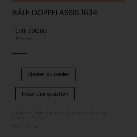
BÂLE DOPPELASSIS 1634
CHF
200.00
TVA incl.
Ajouter au panier
Poser une question
Catégories :
Bâle
,
Monnaies
,
Monnaies cantonales
,
Monnaies Suisse
UGS :
SKU 160