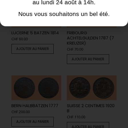
au lundi 24 août à 14h.
Nous vous souhaitons un bel été.
LUCERNE 5 BATZEN 1814
FRIBOURG
ACHTELGULDEN 1787 (7
CHF
60.00
KREUZER)
AJOUTER AU PANIER
CHF
70.00
AJOUTER AU PANIER
BERN HALBBATZEN 1777
SUISSE 2 CENTIMES 1920
B
CHF
200.00
CHF
110.00
AJOUTER AU PANIER
AJOUTER AU PANIER