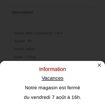
Description
Suisse Bâle Doppelassis 1634
qualité : B+
métal : billion
poids : 2.50gr
diamètre : 26mm
Information
réf : HMZ 2-85d
Vacances
Notre magasin est fermé
Cela pourrait vous intéresser
du vendredi 7 août à 16h.