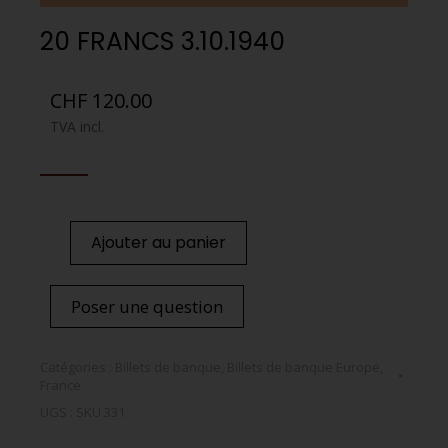
20 FRANCS 3.10.1940
CHF
120.00
TVA incl.
Ajouter au panier
Poser une question
Catégories :
Billets de banque
,
Billets de banque Europe
,
France
UGS :
SKU 331