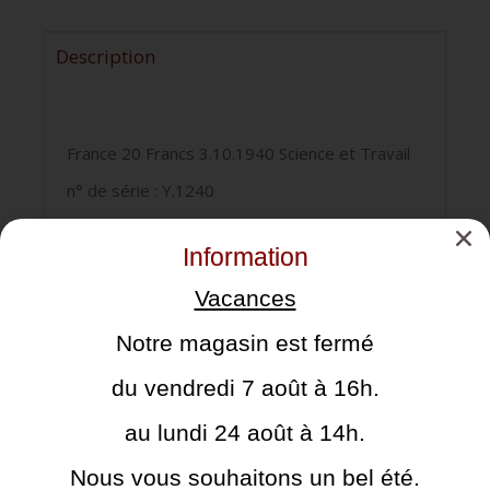
Description
France 20 Francs 3.10.1940 Science et Travail
n° de série : Y.1240
qualité : TB
Information
Vacances
Cela pourrait vous intéresser
Notre magasin est fermé
du vendredi 7 août à 16h.
au lundi 24 août à 14h.
Nous vous souhaitons un bel été.