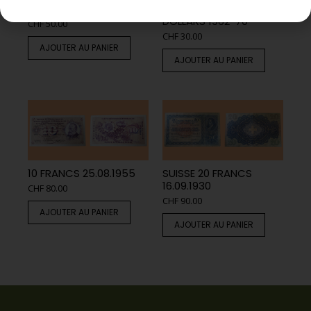
25 PESETAS 1926
HONG KONG 10
DOLLARS 1962-70
CHF
50.00
CHF
30.00
AJOUTER AU PANIER
AJOUTER AU PANIER
10 FRANCS 25.08.1955
SUISSE 20 FRANCS
16.09.1930
CHF
80.00
CHF
90.00
AJOUTER AU PANIER
AJOUTER AU PANIER