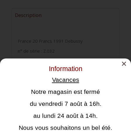
Description
France 20 Francs 1991 Debussy
n° de série : Z.032
qualité : neuf
Information
Vacances
Cela pourrait vous intéresser
Notre magasin est fermé
du vendredi 7 août à 16h.
au lundi 24 août à 14h.
Nous vous souhaitons un bel été.