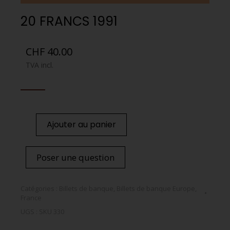
20 FRANCS 1991
CHF
40.00
TVA incl.
Ajouter au panier
Poser une question
Catégories :
Billets de banque
,
Billets de banque Europe
,
France
UGS :
SKU 330