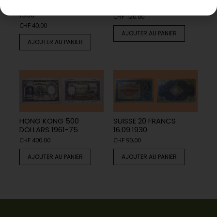
BELGIQUE 500 FRANCS
20 FRANCS 3.10.1940
1930
CHF
120.00
CHF
40.00
AJOUTER AU PANIER
AJOUTER AU PANIER
HONG KONG 500
SUISSE 20 FRANCS
DOLLARS 1961-75
16.09.1930
CHF
400.00
CHF
90.00
AJOUTER AU PANIER
AJOUTER AU PANIER