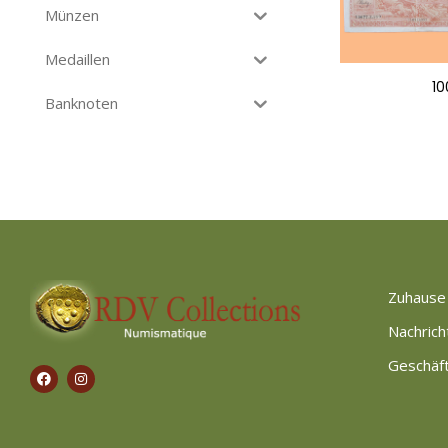
Münzen
Medaillen
10
Banknoten
Zuhause
Nachrich
Geschäf