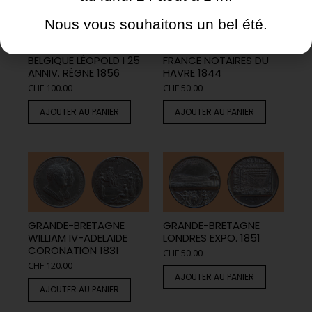
Nous vous souhaitons un bel été.
BELGIQUE LÉOPOLD I 25
FRANCE NOTAIRES DU
ANNIV. RÈGNE 1856
HAVRE 1844
CHF
100.00
CHF
50.00
AJOUTER AU PANIER
AJOUTER AU PANIER
GRANDE-BRETAGNE
GRANDE-BRETAGNE
WILLIAM IV-ADELAIDE
LONDRES EXPO. 1851
CORONATION 1831
CHF
50.00
CHF
120.00
AJOUTER AU PANIER
AJOUTER AU PANIER