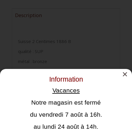
Description
Suisse 2 Centimes 1886 B
qualité : SUP
métal : bronze
poids : 2.50gr
Information
diamètre : 20mm
Vacances
Notre magasin est fermé
Cela pourrait vous intéresser
du vendredi 7 août à 16h.
au lundi 24 août à 14h.