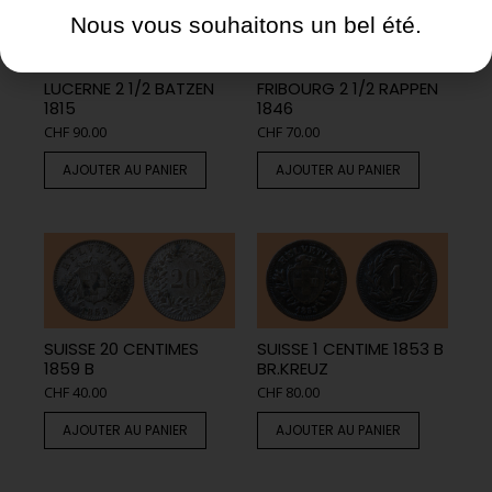
Nous vous souhaitons un bel été.
LUCERNE 2 1/2 BATZEN
FRIBOURG 2 1/2 RAPPEN
1815
1846
CHF
90.00
CHF
70.00
AJOUTER AU PANIER
AJOUTER AU PANIER
SUISSE 20 CENTIMES
SUISSE 1 CENTIME 1853 B
1859 B
BR.KREUZ
CHF
40.00
CHF
80.00
AJOUTER AU PANIER
AJOUTER AU PANIER