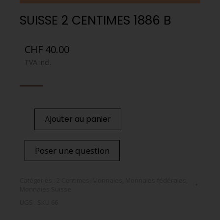
SUISSE 2 CENTIMES 1886 B
CHF
40.00
TVA incl.
Ajouter au panier
Poser une question
Catégories :
2 Centimes
,
Monnaies
,
Monnaies fédérales
,
Monnaies Suisse
UGS :
SKU 66